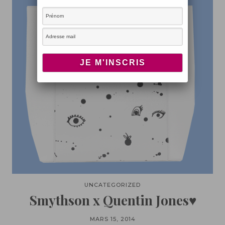
UNCATEGORIZED
Smythson x Quentin Jones♥
MARS 15, 2014