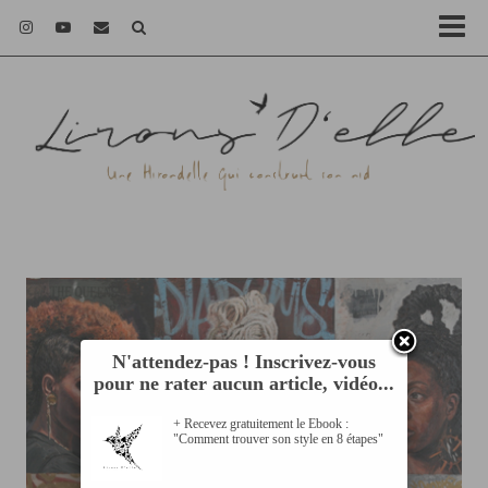
N'attendez-pas ! Inscrivez-vous
pour ne rater aucun article, vidéo...
+ Recevez gratuitement le Ebook :
"Comment trouver son style en 8 étapes"