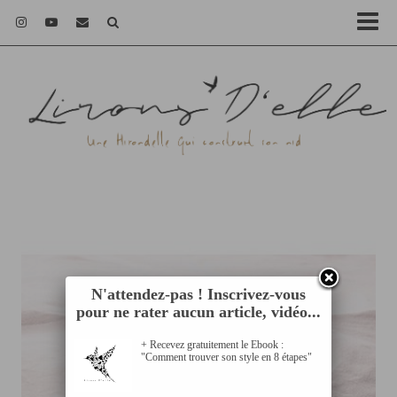
N'attendez-pas ! Inscrivez-vous
pour ne rater aucun article, vidéo...
+ Recevez gratuitement le Ebook :
"Comment trouver son style en 8 étapes"