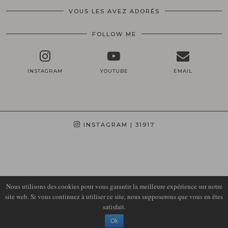
VOUS LES AVEZ ADORÉS
FOLLOW ME
INSTAGRAM
YOUTUBE
EMAIL
INSTAGRAM
| 31917
Nous utilisons des cookies pour vous garantir la meilleure expérience sur notre
site web. Si vous continuez à utiliser ce site, nous supposerons que vous en êtes
satisfait.
© 2026
LIRONS D'ELLE
Ok
THEME DESIGN BY
pipdig