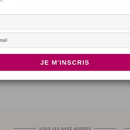
BEAUTÉ
te
Dreamcatchers ! (nails art)
OCTOBRE 7, 2012
VOUS LES AVEZ ADORÉS