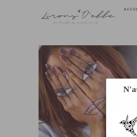
ACCU
N'a