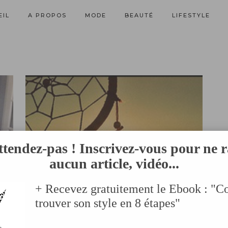
EIL
A PROPOS
MODE
BEAUTÉ
LIFESTYLE
ttendez-pas ! Inscrivez-vous pour ne r
aucun article, vidéo...
+ Recevez gratuitement le Ebook : "
trouver son style en 8 étapes"