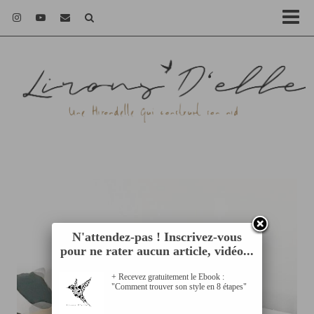
N'attendez-pas ! Inscrivez-vous
pour ne rater aucun article, vidéo...
+ Recevez gratuitement le Ebook :
"Comment trouver son style en 8 étapes"