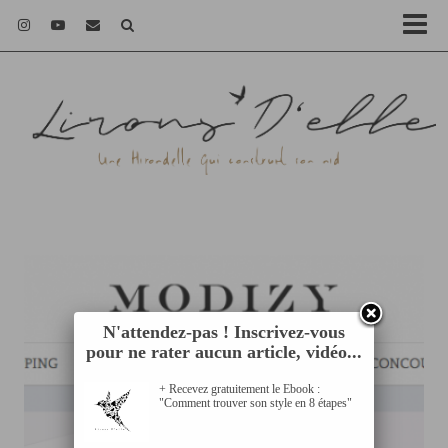
N'attendez-pas ! Inscrivez-vous
pour ne rater aucun article, vidéo...
+ Recevez gratuitement le Ebook :
"Comment trouver son style en 8 étapes"