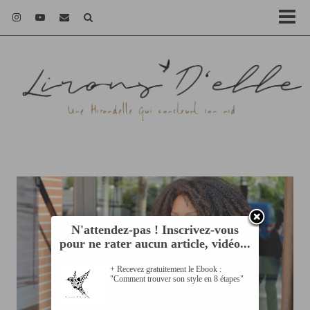
N'attendez-pas ! Inscrivez-vous
pour ne rater aucun article, vidéo...
+ Recevez gratuitement le Ebook :
"Comment trouver son style en 8 étapes"