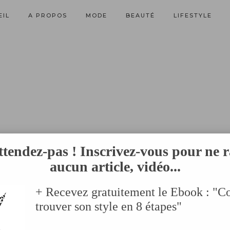
EIL
A PROPOS
MODE
BEAUTÉ
LIFESTYLE
ttendez-pas ! Inscrivez-vous pour ne r
aucun article, vidéo...
+ Recevez gratuitement le Ebook : "
trouver son style en 8 étapes"