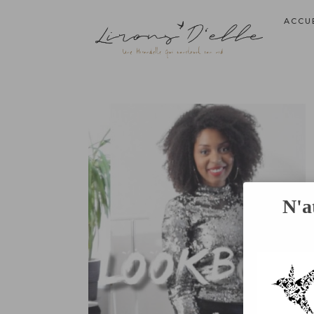
ACCU
N'a