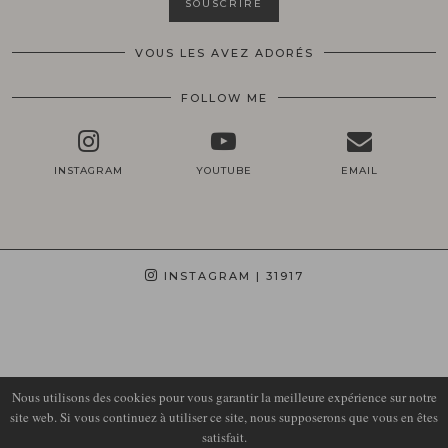
VOUS LES AVEZ ADORÉS
FOLLOW ME
INSTAGRAM
YOUTUBE
EMAIL
INSTAGRAM
| 31917
Nous utilisons des cookies pour vous garantir la meilleure expérience sur notre
site web. Si vous continuez à utiliser ce site, nous supposerons que vous en êtes
satisfait.
© 2026
LIRONS D'ELLE