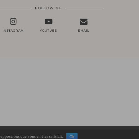
FOLLOW ME
INSTAGRAM
YOUTUBE
EMAIL
THEME DESIGN BY
pipdig
supposerons que vous en êtes satisfait.
Ok