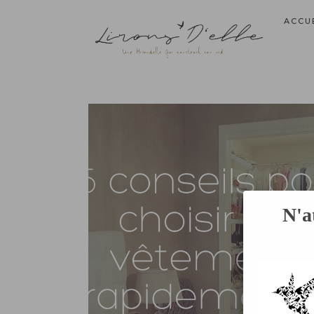
ACCU
N'a