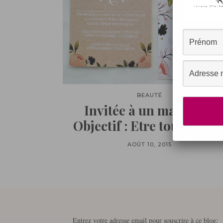
BEAUTÉ
Invitée à un mariage♥
Objectif : Etre toute jolie 
AOÛT 10, 2015
Entrez votre adresse email pour souscrire à ce blog: