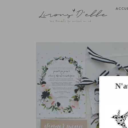
ACCU
N'a