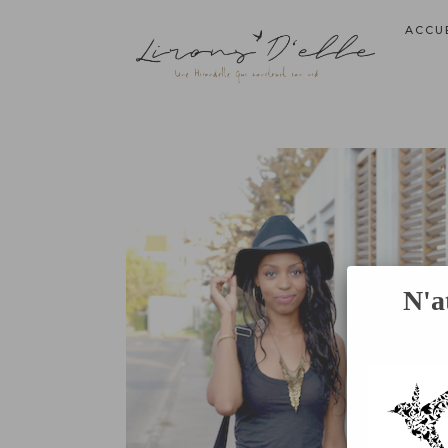
ACCU
N'a