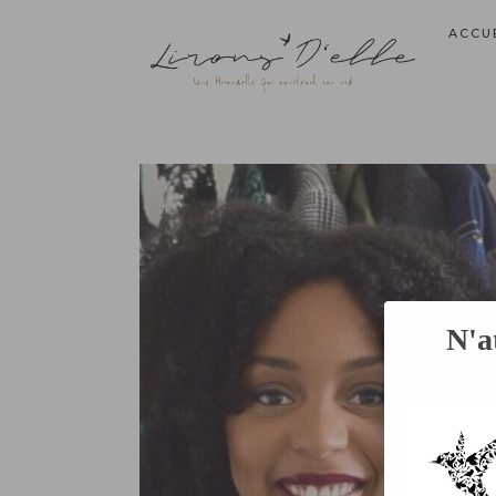
ACCU
N'a