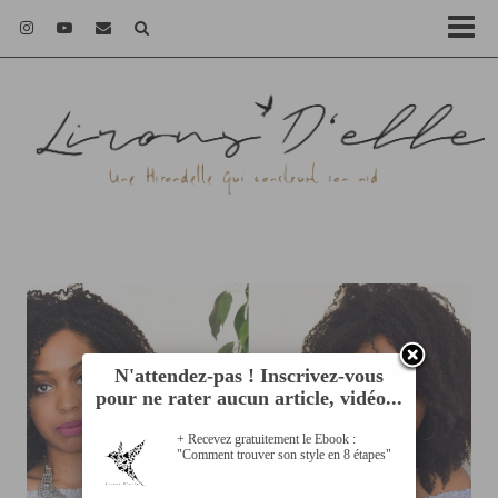
N'attendez-pas ! Inscrivez-vous
pour ne rater aucun article, vidéo...
+ Recevez gratuitement le Ebook :
"Comment trouver son style en 8 étapes"