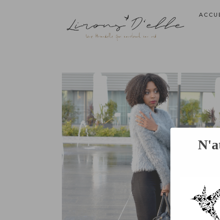
ACCU
N'a