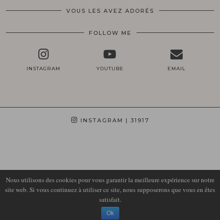
VOUS LES AVEZ ADORÉS
FOLLOW ME
INSTAGRAM
YOUTUBE
EMAIL
INSTAGRAM
| 31917
Nous utilisons des cookies pour vous garantir la meilleure expérience sur notre
site web. Si vous continuez à utiliser ce site, nous supposerons que vous en êtes
satisfait.
© 2026
LIRONS D'ELLE
Ok
THEME DESIGN BY
pipdig