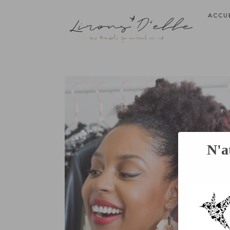
ACCU
N'a