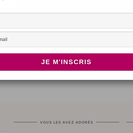
ART / DÉCO
)
De la lumière please
AOÛT 15, 2012
VOUS LES AVEZ ADORÉS