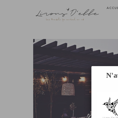
ACCU
N'a