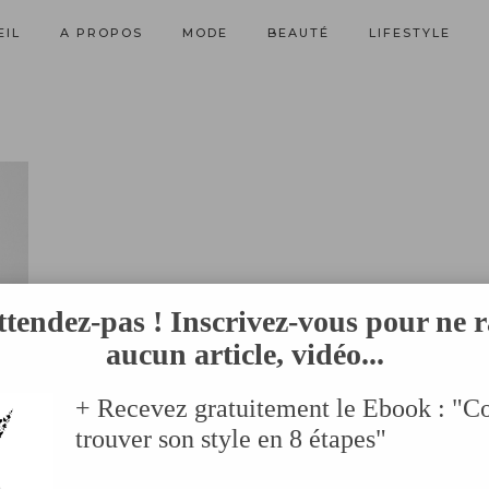
EIL
A PROPOS
MODE
BEAUTÉ
LIFESTYLE
ttendez-pas ! Inscrivez-vous pour ne r
aucun article, vidéo...
+ Recevez gratuitement le Ebook : "
trouver son style en 8 étapes"