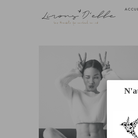
ACCU
N'a