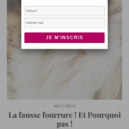
ART / DÉCO
La fausse fourrure ! Et Pourquoi
pas !