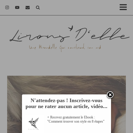
N'attendez-pas ! Inscrivez-vous
pour ne rater aucun article, vidéo...
+ Recevez gratuitement le Ebook :
"Comment trouver son style en 8 étapes"