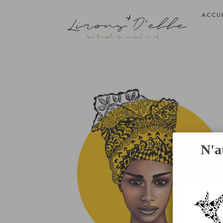
ACCU
N'a