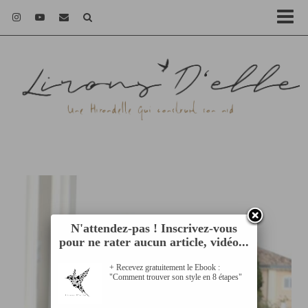
N'attendez-pas ! Inscrivez-vous
pour ne rater aucun article, vidéo...
+ Recevez gratuitement le Ebook :
"Comment trouver son style en 8 étapes"