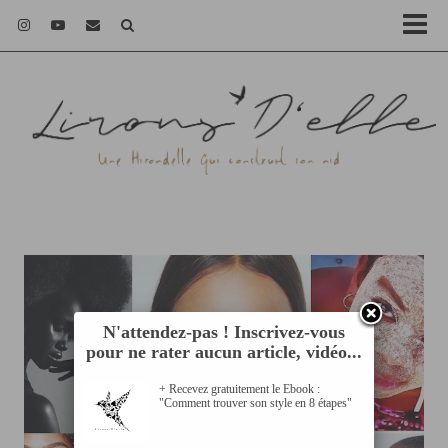
N'attendez-pas ! Inscrivez-vous
pour ne rater aucun article, vidéo...
+ Recevez gratuitement le Ebook :
"Comment trouver son style en 8 étapes"