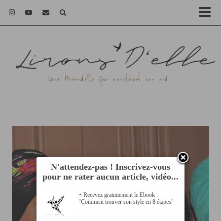
N'attendez-pas ! Inscrivez-vous
pour ne rater aucun article, vidéo...
+ Recevez gratuitement le Ebook :
"Comment trouver son style en 8 étapes"