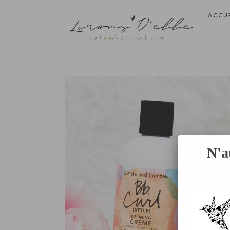
ACCU
N'a