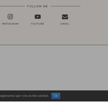
FOLLOW ME
INSTAGRAM
YOUTUBE
EMAIL
supposerons que vous en êtes satisfait.
Ok
THEME DESIGN BY
pipdig