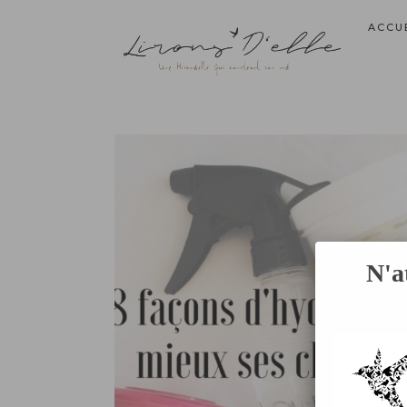
ACCU
N'a