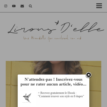
N'attendez-pas ! Inscrivez-vous
pour ne rater aucun article, vidéo...
+ Recevez gratuitement le Ebook :
"Comment trouver son style en 8 étapes"