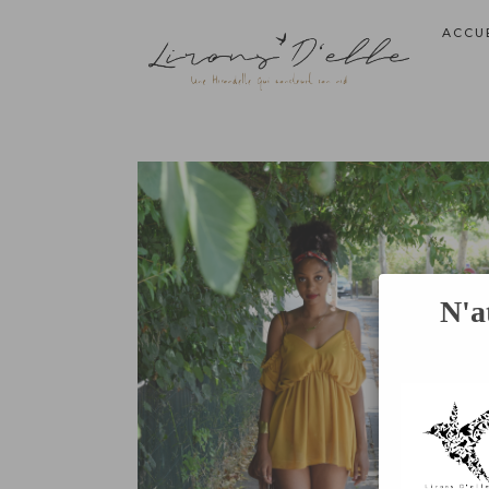
ACCU
N'a