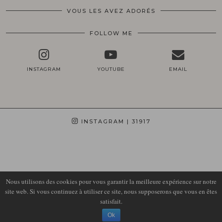
VOUS LES AVEZ ADORÉS
FOLLOW ME
INSTAGRAM
YOUTUBE
EMAIL
INSTAGRAM
| 31917
Nous utilisons des cookies pour vous garantir la meilleure expérience sur notre
site web. Si vous continuez à utiliser ce site, nous supposerons que vous en êtes
satisfait.
© 2026
LIRONS D'ELLE
Ok
THEME DESIGN BY
pipdig