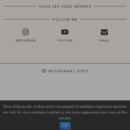
VOUS LES AVEZ ADORÉS
FOLLOW ME
INSTAGRAM
YOUTUBE
EMAIL
INSTAGRAM
| 31917
Nous utilisons des cookies pour vous garantir la meilleure expérience sur notre
site web. Si vous continuez à utiliser ce site, nous supposerons que vous en êtes
satisfait.
© 2026
LIRONS D'ELLE
Ok
THEME DESIGN BY
pipdig