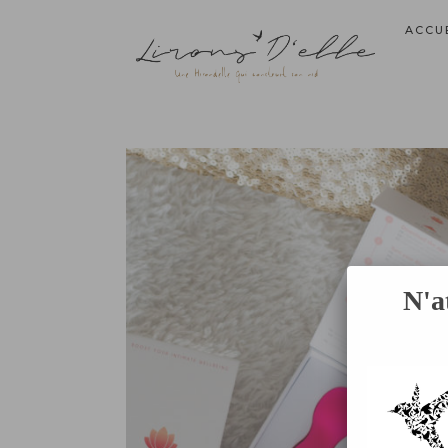
ACCU
N'a