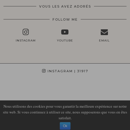
VOUS LES AVEZ ADORÉS
FOLLOW ME
INSTAGRAM
YOUTUBE
EMAIL
INSTAGRAM
| 31917
Nous utilisons des cookies pour vous garantir la meilleure expérience sur notre
site web. Si vous continuez à utiliser ce site, nous supposerons que vous en êtes
satisfait.
© 2026
LIRONS D'ELLE
Ok
THEME DESIGN BY
pipdig