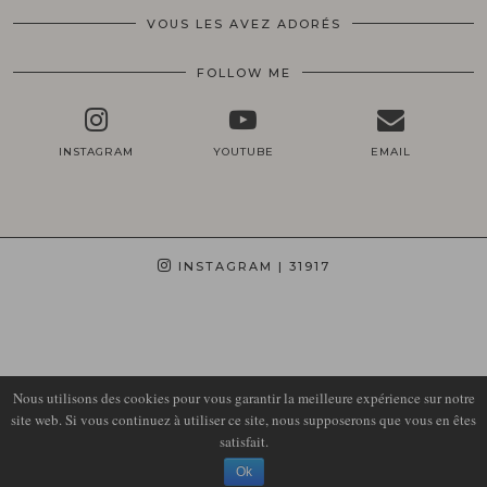
VOUS LES AVEZ ADORÉS
FOLLOW ME
INSTAGRAM
YOUTUBE
EMAIL
INSTAGRAM
| 31917
Nous utilisons des cookies pour vous garantir la meilleure expérience sur notre
site web. Si vous continuez à utiliser ce site, nous supposerons que vous en êtes
satisfait.
© 2026
LIRONS D'ELLE
Ok
THEME DESIGN BY
pipdig