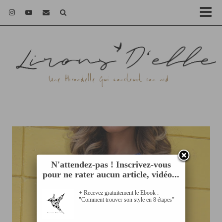
N'attendez-pas ! Inscrivez-vous
pour ne rater aucun article, vidéo...
+ Recevez gratuitement le Ebook :
"Comment trouver son style en 8 étapes"