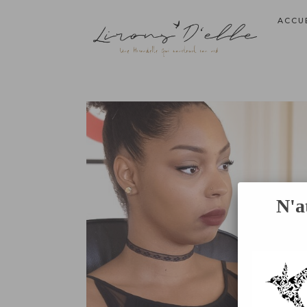
ACCU
N'a