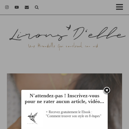
N'attendez-pas ! Inscrivez-vous
pour ne rater aucun article, vidéo...
+ Recevez gratuitement le Ebook :
"Comment trouver son style en 8 étapes"