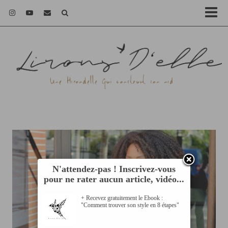
N'attendez-pas ! Inscrivez-vous
pour ne rater aucun article, vidéo...
+ Recevez gratuitement le Ebook :
"Comment trouver son style en 8 étapes"