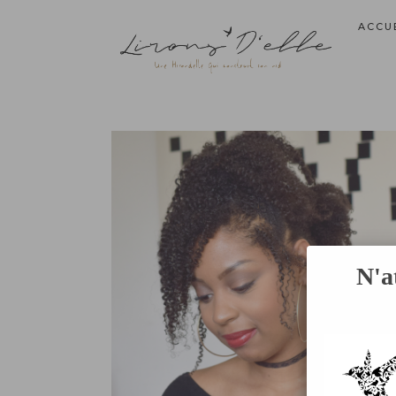
ACCU
N'a