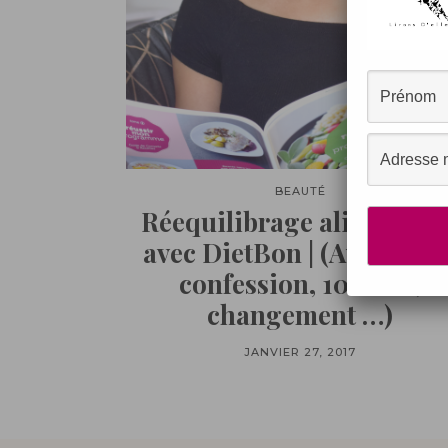
BEAUTÉ
Réequilibrage alimentair
avec DietBon | (Avis video
confession, 10 kilos,
changement …)
JANVIER 27, 2017