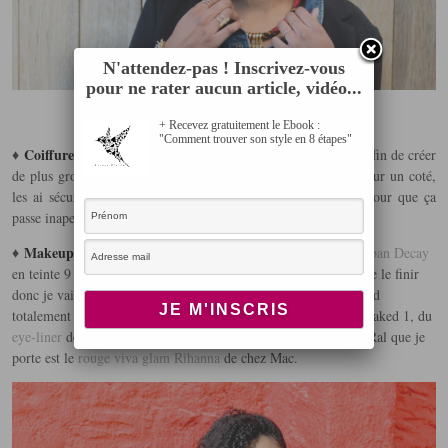
N'attendez-pas ! Inscrivez-vous
pour ne rater aucun article, vidéo...
Mise en beauté
+ Recevez gratuitement le Ebook :
"Comment trouver son style en 8 étapes"
Coiffure:
♦
J’ai fait mon wash and go habituel que j’ai twisté afin de créer
de plus grosses ondulations. J’ai ensuite rabattu mes cheveux sur un coté,
les ai sécurisés avec des épingles à cheveux fines et noires, pour que ça
passe inaperçu.
Makeup:
♦
Comme base j’ai utilisé le fond de teint de chez
Urban Decay
en teinte 9 , j’en ai eu un échantillon chez Séphora et je viens de le finir
donc je vais surement l’acheter en grand format car il correspond
totalement à ma carnation. Pour les yeux j’ai utilisé la palette Naked 1, du
eye-liner
de chez kiko et le mascara younique 3d. Pour finir le Ral que je
porte est le
rouge viva glam Rihanna
de chez Mac.