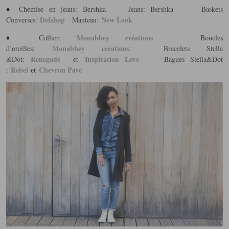
♦
Chemise en jeans: Bershka Jeans: Bershka Baskets
Defshop
New Look
Converses:
Manteau:
♦
Monabbey créations
Collier:
Boucles
Monabbey créations
d’oreilles:
Bracelets Stella
Renegade
Inspiration Love
&Dot:
et
Bagues Stella&Dot
Rebel
et
Chevron Pavé
: