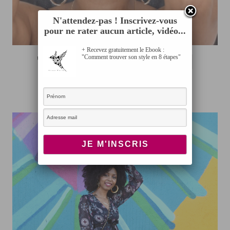
N'attendez-pas ! Inscrivez-vous
pour ne rater aucun article, vidéo...
+ Recevez gratuitement le Ebook :
Turban Simple et rapide |
"Comment trouver son style en 8 étapes"
Headwrap
JUIN 26, 2018