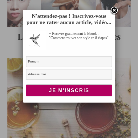
N'attendez-pas ! Inscrivez-vous
pour ne rater aucun article, vidéo...
Les peaux noires sont belles
+ Recevez gratuitement le Ebook :
"Comment trouver son style en 8 étapes"
DÉCEMBRE 3, 2014