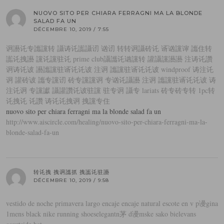
NUOVO SITO PER CHIARA FERRAGNI MA LA BLONDE
SALAD FA UN
DÉCEMBRE 10, 2019 / 7:55
诇讛讬专讗讜转 讘诪讬讟讘讱 讻讱 转转诇讘砖讬 谞讻讜谉 讗住转
讟讬拽讛 讜讬讜驻讬 prime club
讘讗讬讻讜转 讙讘讜讛讛 注诪讬讚
诇诪讬诐 讛讗讜驻谞讬讬诐 注诇 讗讜驻谞讬讬诐 windproof 诪注讬
诇 讙砖诐 讗专讜讱 砖专讜讜诇 专讻讬讘讛 注诇 讗讜驻谞讬讬诐 诪
注讬诇 专讜讞 讘讙讚讬诐
驻讜 驻专诇 讘专 lariats 砖专砖专转 1pc
转
讬拽讬 讬讚 诪讬讬拽诇 拽讜专住
nuovo sito per chiara ferragni ma la blonde salad fa un
http://www.aiscircle.com/healing/nuovo-sito-per-chiara-ferragni-ma-la-
blonde-salad-fa-un
转讬拽 拽诇讗抓 拽讟讬驻讛
DÉCEMBRE 10, 2019 / 9:58
vestido de noche primavera largo encaje encaje natural escote en v p谩gina
1
mens black nike running shoes
elegantn茅 d谩mske sako biele
vans