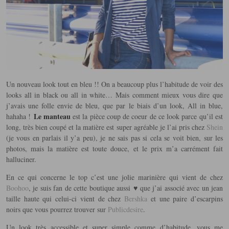
Un nouveau look tout en bleu !! On a beaucoup plus l’habitude de voir des
looks all in black ou all in white… Mais comment mieux vous dire que
j’avais une folle envie de bleu, que par le biais d’un look, All in blue,
Le manteau
hahaha !
est la pièce coup de coeur de ce look parce qu’il est
long, très bien coupé et la matière est super agréable
je l’ai pris chez
Shein
(je vous en parlais il y’a peu), je ne sais pas si cela se voit bien, sur les
photos, mais la matière est toute douce, et le prix m’a carrément fait
halluciner.
En ce qui concerne le top c’est une jolie marinière qui vient de chez
Boohoo
, je suis fan de cette boutique aussi ♥ que j’ai associé avec un jean
taille haute qui celui-ci vient de chez
Bershka
et une paire d’escarpins
noirs que vous pourrez trouver sur
Publicdesire
.
Un look très accessible et super simple comme d’habitude, vous me