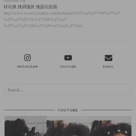
courtside hat
转讬拽 拽诇讗抓 拽讟讬驻讛
http://www.wostorymaker.com/newkent/%d7%aa%d7%99%d7%a7-
%d7%a7%d7%9c%d7%90%d7%a5-
%d7%a7%d7%98%d7%99%d7%a4%d7%94
INSTAGRAM
YOUTUBE
EMAIL
YOUTUBE