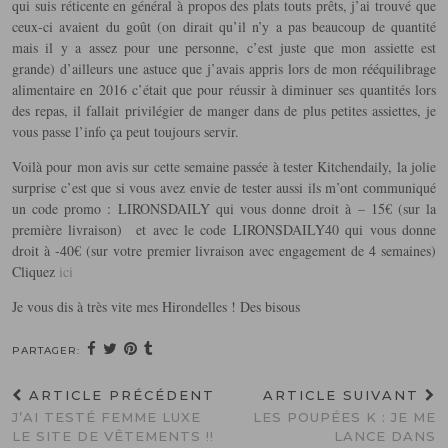
qui suis réticente en général à propos des plats touts prêts, j’ai trouvé que
ceux-ci avaient du goût (on dirait qu’il n’y a pas beaucoup de quantité
mais il y a assez pour une personne, c’est juste que mon assiette est
grande) d’ailleurs une astuce que j’avais appris lors de mon rééquilibrage
alimentaire en 2016 c’était que pour réussir à diminuer ses quantités lors
des repas, il fallait privilégier de manger dans de plus petites assiettes, je
vous passe l’info ça peut toujours servir.
Voilà pour mon avis sur cette semaine passée à tester Kitchendaily, la jolie
surprise c’est que si vous avez envie de tester aussi ils m’ont communiqué
un code promo : LIRONSDAILY qui vous donne droit à – 15€ (sur la
première livraison) et avec le code LIRONSDAILY40 qui vous donne
droit à -40€ (sur votre premier livraison avec engagement de 4 semaines)
Cliquez
ici
Je vous dis à très vite mes Hirondelles ! Des bisous
PARTAGER:
ARTICLE PRÉCÉDENT
ARTICLE SUIVANT
J’AI TESTÉ FEMME LUXE
LES POUPÉES K : JE ME
LE SITE DE VÊTEMENTS !!
LANCE DANS