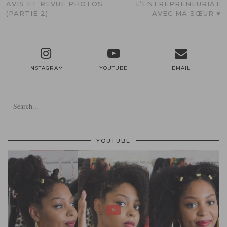
AVIS ET REVUE PHOTOS
L’ENTREPRENEURIAT
(PARTIE 2)
AVEC MA SŒUR ♥
INSTAGRAM
YOUTUBE
EMAIL
YOUTUBE