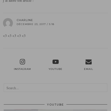
j’ai adoré ton article !
CHARLINE
DÉCEMBRE 23, 2017 / 5:18
<3 <3 <3 <3 <3
INSTAGRAM
YOUTUBE
EMAIL
YOUTUBE