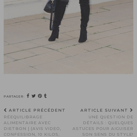
PARTAGER:
ARTICLE PRÉCÉDENT
ARTICLE SUIVANT
RÉEQUILIBRAGE
UNE QUESTION DE
ALIMENTAIRE AVEC
DÉTAILS : QUELQUES
DIETBON | (AVIS VIDEO,
ASTUCES POUR AIGUISER
CONFESSION, 10 KILOS,
SON SENS DU STYLE!