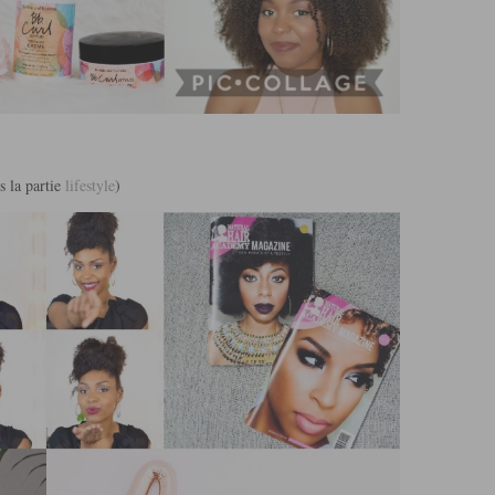
s la partie
lifestyle
)