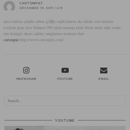
CARTONPAT
DÉCEMBRE 10, 2019 / 6:19
asics laufen schuhe silber gr眉n
ralph lauren sko khaki sort
hermes
evelyne gray
new balance 990 plata naranja
pink black mens nike roshe
run triangle shoes
oakley sunglasses womens dart
cartonpat
http://www.cartonpat.com/
INSTAGRAM
YOUTUBE
EMAIL
YOUTUBE