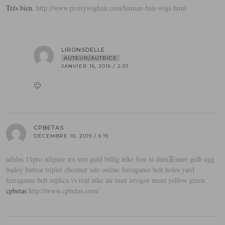
Très bien.
http://www.prettywighair.com/human-hair-wigs.html
LIRONSDELLE
AUTEUR/AUTRICE
JANVIER 16, 2016 / 2:01
🙂
CPBETAS
DÉCEMBRE 10, 2019 / 6:19
adidas 11pro adipure trx sort guld
billig nike free xt dam盲nner gelb
ugg
bailey button triplet chestnut sale online
ferragamo belt holes yard
ferragamo belt replica vs real
nike air max invigor mens yellow green
cpbetas
http://www.cpbetas.com/