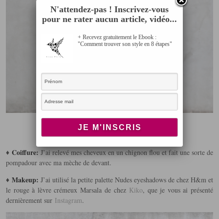
N'attendez-pas ! Inscrivez-vous
pour ne rater aucun article, vidéo...
+ Recevez gratuitement le Ebook :
"Comment trouver son style en 8 étapes"
Mise en beauté
Coiffure:
♦
J’ai relevé mes cheveux en un chignon flou et fait une sorte de
pompadour avec ma mèche de devant.
Makeup:
♦
J’ai utilisé la petite palette Nudes eyeshadows de chez H&m et
le rouge à lèvre crémeux Marsala de chez
Kiko
, que je vous ai présenté
dernièrement sur
Instagram
.