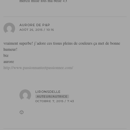
mercii mille fois ma belle <3
AURORE DE P&P
AOÛT 26, 2015 / 10:16
vraiment superbe! j’adore ces tissus pleins de couleurs ça met de bonne
humeur!
biz
aurore
http://www.passionnanteetpassionnee.com/
LIRONSDELLE
AUTEUR/AUTRICE
OCTOBRE 7, 2015 / 7:43
🙂