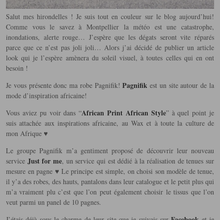
Salut mes hirondelles ! Je suis tout en couleur sur le blog aujourd’hui!
Comme vous le savez à Montpellier la météo est une catastrophe,
inondations, alerte rouge… J’espère que les dégats seront vite réparés
parce que ce n’est pas joli joli… Alors j’ai décidé de publier un article
look qui je l’espère amènera du soleil visuel, à toutes celles qui en ont
besoin !
Pagnifik
Je vous présente donc ma robe Pagnifik!
est un site autour de la
mode d’inspiration africaine!
African Print African Style
Vous aviez pu voir dans “
” à quel point je
suis attachée aux inspirations africaine, au Wax et à toute la culture de
mon Afrique ♥
Le groupe Pagnifik m’a gentiment proposé de découvrir leur nouveau
Just for me
service
, un service qui est dédié à la réalisation de tenues sur
mesure en pagne ♥ Le principe est simple, on choisi son modèle de tenue,
il y’a des robes, des hauts, pantalons dans leur catalogue et le petit plus qui
m’a vraiment plu c’est que l’on peut également choisir le tissus que l’on
veut parmi un panel de 10 pagnes.
Facebook
J’étais déjà sous le charme de leur site que je suivais sur
et je