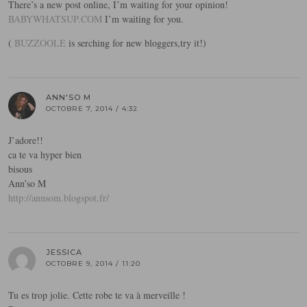
There’s a new post online, I’m waiting for your opinion!
BABYWHATSUP.COM
I’m waiting for you.
(
BUZZOOLE
is serching for new bloggers,try it!)
ANN'SO M
OCTOBRE 7, 2014 / 4:32
J’adore!!
ca te va hyper bien
bisous
Ann’so M
http://annsom.blogspot.fr/
JESSICA
OCTOBRE 9, 2014 / 11:20
Tu es trop jolie. Cette robe te va à merveille !