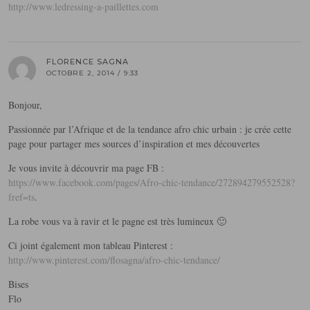
http://www.ledressing-a-paillettes.com
FLORENCE SAGNA
OCTOBRE 2, 2014 / 9:33
Bonjour,
Passionnée par l’Afrique et de la tendance afro chic urbain : je crée cette
page pour partager mes sources d’inspiration et mes découvertes
Je vous invite à découvrir ma page FB :
https://www.facebook.com/pages/Afro-chic-tendance/272894279552528?
fref=ts
.
La robe vous va à ravir et le pagne est très lumineux 🙂
Ci joint également mon tableau Pinterest :
http://www.pinterest.com/flosagna/afro-chic-tendance/
Bises
Flo